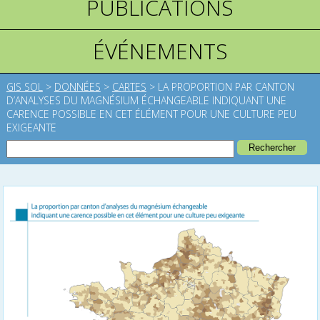
PUBLICATIONS
ÉVÉNEMENTS
GIS SOL
>
DONNÉES
>
CARTES
>
LA PROPORTION PAR CANTON
D’ANALYSES DU MAGNÉSIUM ÉCHANGEABLE INDIQUANT UNE
CARENCE POSSIBLE EN CET ÉLÉMENT POUR UNE CULTURE PEU
EXIGEANTE