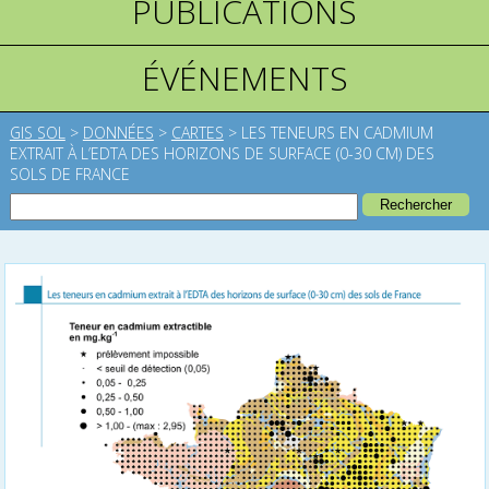
PUBLICATIONS
ÉVÉNEMENTS
GIS SOL
>
DONNÉES
>
CARTES
>
LES TENEURS EN CADMIUM
EXTRAIT À L’EDTA DES HORIZONS DE SURFACE (0-30 CM) DES
SOLS DE FRANCE