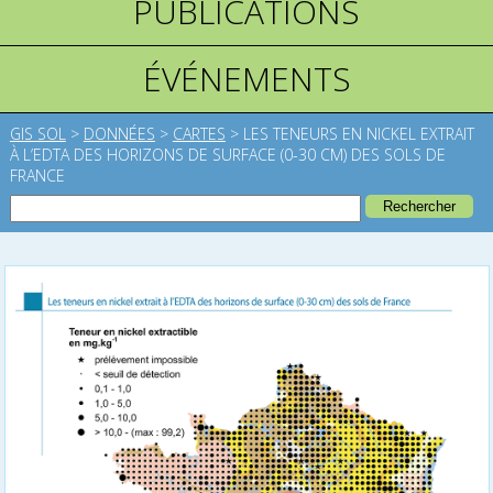
PUBLICATIONS
ÉVÉNEMENTS
GIS SOL
>
DONNÉES
>
CARTES
>
LES TENEURS EN NICKEL EXTRAIT
À L’EDTA DES HORIZONS DE SURFACE (0-30 CM) DES SOLS DE
FRANCE