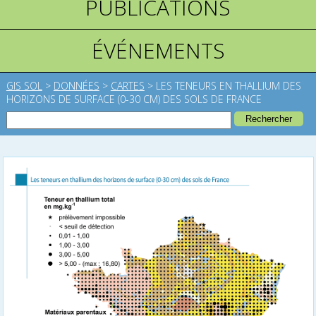
PUBLICATIONS
ÉVÉNEMENTS
GIS SOL
>
DONNÉES
>
CARTES
>
LES TENEURS EN THALLIUM DES
HORIZONS DE SURFACE (0-30 CM) DES SOLS DE FRANCE