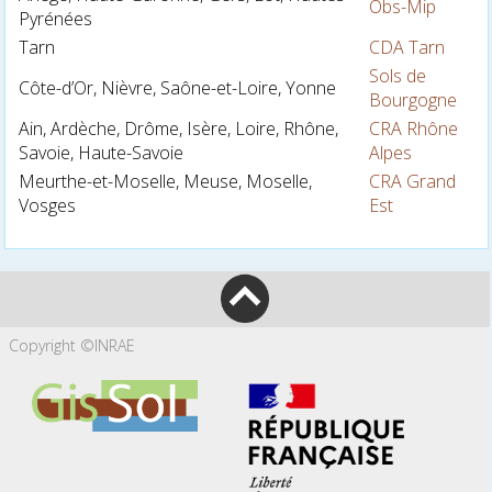
Obs-Mip
Pyrénées
Tarn
CDA Tarn
Sols de
Côte-d’Or, Nièvre, Saône-et-Loire, Yonne
Bourgogne
Ain, Ardèche, Drôme, Isère, Loire, Rhône,
CRA Rhône
Savoie, Haute-Savoie
Alpes
Meurthe-et-Moselle, Meuse, Moselle,
CRA Grand
Vosges
Est
Copyright ©INRAE