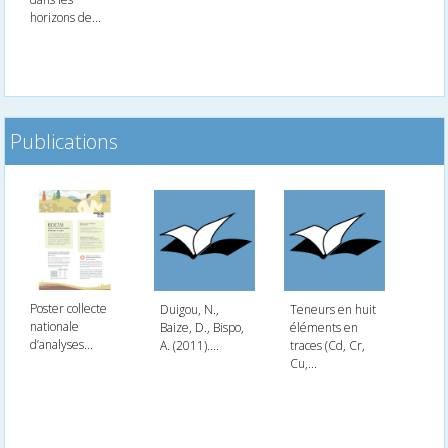
horizons de...
Publications
Poster collecte
Duigou, N.,
Teneurs en huit
nationale
Baize, D., Bispo,
éléments en
d’analyses...
A. (2011)....
traces (Cd, Cr,
Cu,...