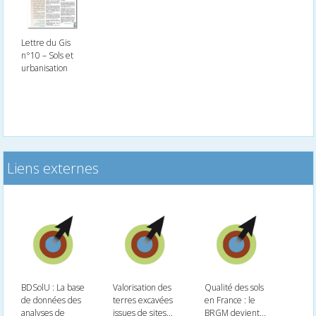
Lettre du Gis
n°10 – Sols et
urbanisation
Liens externes
BDSolU : La base
Valorisation des
Qualité des sols
de données des
terres excavées
en France : le
analyses de
issues de sites...
BRGM devient...