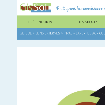
Partageons la connaissance d
PRÉSENTATION
THÉMATIQUES
GIS SOL
>
LIENS EXTERNES
>
INRAE – EXPERTISE AGRICU