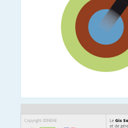
Copyright ©INRAE
Le
Gis So
et de gér