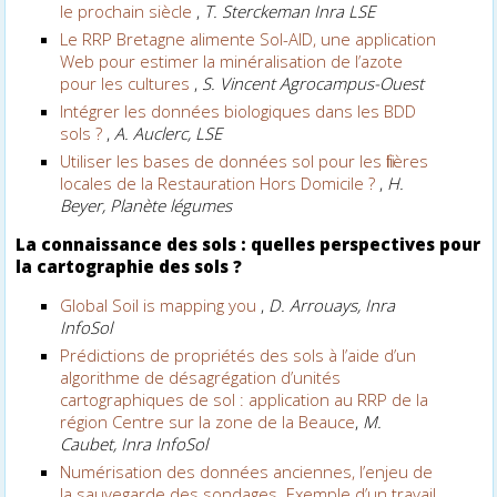
le prochain siècle
,
T. Sterckeman Inra LSE
Le RRP Bretagne alimente Sol-AID, une application
Web pour estimer la minéralisation de l’azote
pour les cultures
,
S. Vincent Agrocampus-Ouest
Intégrer les données biologiques dans les BDD
sols ?
,
A. Auclerc, LSE
Utiliser les bases de données sol pour les filières
locales de la Restauration Hors Domicile ?
,
H.
Beyer, Planète légumes
La connaissance des sols : quelles perspectives pour
la cartographie des sols ?
Global Soil is mapping you
,
D. Arrouays, Inra
InfoSol
Prédictions de propriétés des sols à l’aide d’un
algorithme de désagrégation d’unités
cartographiques de sol : application au RRP de la
région Centre sur la zone de la Beauce
,
M.
Caubet, Inra InfoSol
Numérisation des données anciennes, l’enjeu de
la sauvegarde des sondages. Exemple d’un travail