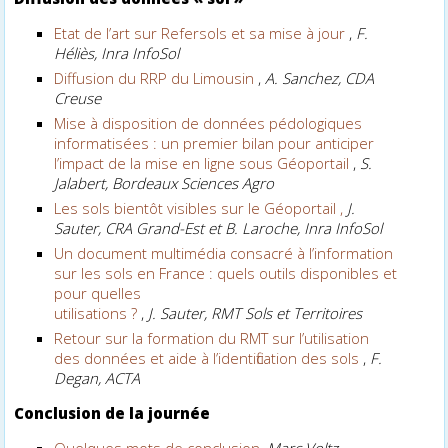
Etat de l’art sur Refersols et sa mise à jour
,
F.
Héliès, Inra InfoSol
Diffusion du RRP du Limousin
,
A. Sanchez, CDA
Creuse
Mise à disposition de données pédologiques
informatisées : un premier bilan pour anticiper
l’impact de la mise en ligne sous Géoportail
,
S.
Jalabert, Bordeaux Sciences Agro
Les sols bientôt visibles sur le Géoportail ,
J.
Sauter, CRA Grand-Est et B. Laroche, Inra InfoSol
Un document multimédia consacré à l’information
sur les sols en France : quels outils disponibles et
pour quelles
utilisations ?
,
J. Sauter, RMT Sols et Territoires
Retour sur la formation du RMT sur l’utilisation
des données et aide à l’identification des sols
,
F.
Degan, ACTA
Conclusion de la journée
Quelques mots de conclusion
,
Marc Voltz,