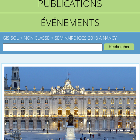
PUBLICATIONS
ÉVÉNEMENTS
GIS SOL
>
NON CLASSÉ
>
SÉMINAIRE IGCS 2018 À NANCY