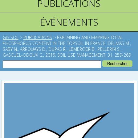
PUBLICATIONS
ÉVÉNEMENTS
GIS SOL
>
PUBLICATIONS
>
EXPLAINING AND MAPPING TOTAL
PHOSPHORUS CONTENT IN THE TOPSOIL IN FRANCE. DELMAS M.,
SABY N., ARROUAYS D., DUPAS R., LEMERCIER B., PELLERIN S.,
GASCUEL-ODOUX C., 2015. SOIL USE MANAGEMENT, 31, 259-269