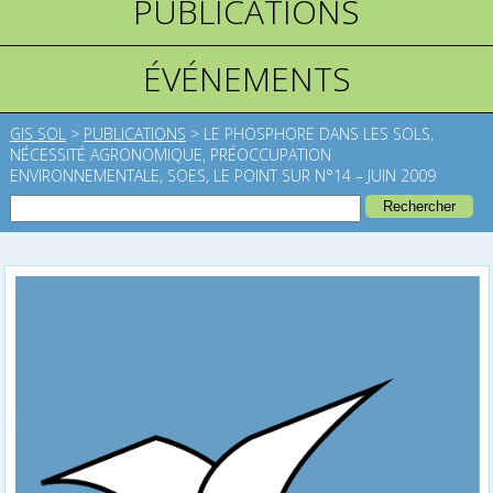
PUBLICATIONS
ÉVÉNEMENTS
GIS SOL
>
PUBLICATIONS
>
LE PHOSPHORE DANS LES SOLS,
NÉCESSITÉ AGRONOMIQUE, PRÉOCCUPATION
ENVIRONNEMENTALE, SOES, LE POINT SUR N°14 – JUIN 2009