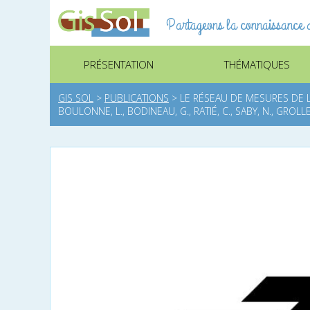
Partageons la connaissance d
PRÉSENTATION
THÉMATIQUES
GIS SOL
>
PUBLICATIONS
>
LE RÉSEAU DE MESURES DE LA
BOULONNE, L., BODINEAU, G., RATIÉ, C., SABY, N., GROLLE