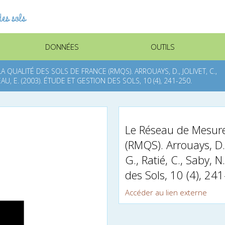
es sols
DONNÉES
OUTILS
 QUALITÉ DES SOLS DE FRANCE (RMQS). ARROUAYS, D., JOLIVET, C.,
AU, E. (2003). ÉTUDE ET GESTION DES SOLS, 10 (4), 241-250.
Le Réseau de Mesure
(RMQS). Arrouays, D.,
G., Ratié, C., Saby, 
des Sols, 10 (4), 24
Accéder au lien externe