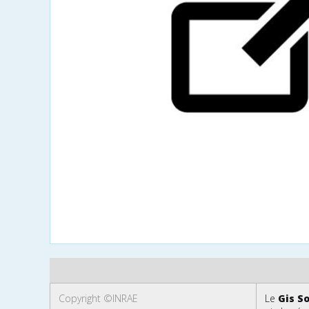
Copyright ©INRAE
Le
Gis So