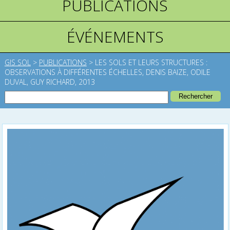
PUBLICATIONS
ÉVÉNEMENTS
GIS SOL
>
PUBLICATIONS
>
LES SOLS ET LEURS STRUCTURES :
OBSERVATIONS À DIFFÉRENTES ÉCHELLES, DENIS BAIZE, ODILE
DUVAL, GUY RICHARD, 2013