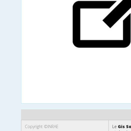
Copyright ©INRAE
Le
Gis So