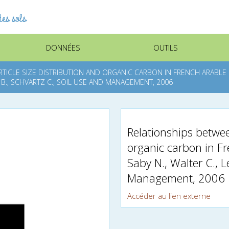
es sols
DONNÉES
OUTILS
TICLE SIZE DISTRIBUTION AND ORGANIC CARBON IN FRENCH ARABLE
R B., SCHVARTZ C., SOIL USE AND MANAGEMENT, 2006
Relationships betwee
organic carbon in Fr
Saby N., Walter C., L
Management, 2006
Accéder au lien externe