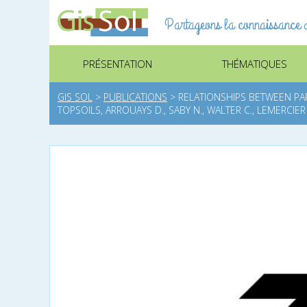
Partageons la connaissance d
PRÉSENTATION
THÉMATIQUES
GIS SOL
>
PUBLICATIONS
>
RELATIONSHIPS BETWEEN PAR
TOPSOILS, ARROUAYS D., SABY N., WALTER C., LEMERCIE