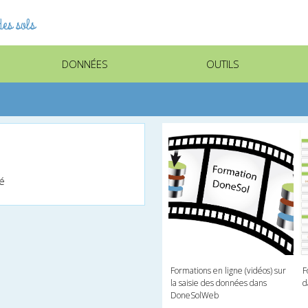
es sols
DONNÉES
OUTILS
lé
Formations en ligne (vidéos) sur
F
la saisie des données dans
d
DoneSolWeb