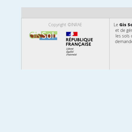
Copyright ©INRAE
Le
Gis S
et de gé
les sols
demandes