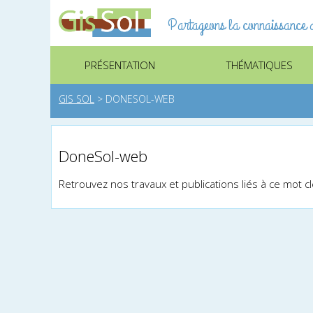
Partageons la connaissance d
PRÉSENTATION
THÉMATIQUES
GIS SOL
>
DONESOL-WEB
DoneSol-web
Retrouvez nos travaux et publications liés à ce mot c