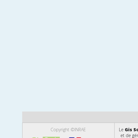
Copyright ©INRAE
Le
Gis S
et de gé