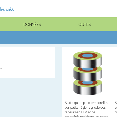
es sols
DONNÉES
OUTILS
lé
Statistiques spatio-temporelles
S
par petite région agricole des
e
teneurs en ETM et de
c
propriétés pédologiques issues