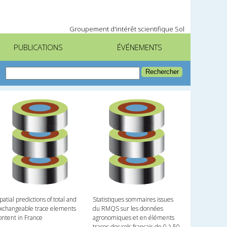
Groupement d'intérêt scientifique Sol
PUBLICATIONS
ÉVÉNEMENTS
patial predictions of total and
Statistiques sommaires issues
xchangeable trace elements
du RMQS sur les données
ontent in France
agronomiques et en éléments
traces des sols français de 0 à 50