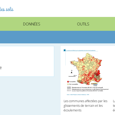
es sols
DONNÉES
OUTILS
lé
L
Les communes affectées par les
t
glissements de terrain et les
é
écoulements