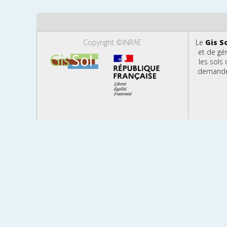
Copyright ©INRAE
Le
Gis S
et de gé
les sols
demandes