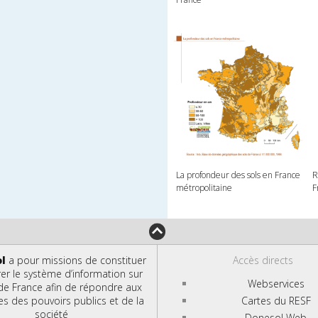
La profondeur des sols en France
R
métropolitaine
F
ol
a pour missions de constituer
Accès directs
rer le système d’information sur
Webservices
 de France afin de répondre aux
 des pouvoirs publics et de la
Cartes du RESF
société
Donesol Web