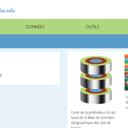
es sols
DONNÉES
OUTILS
lé
U
t
u
Carte de la profondeur du sol
issue de la Base de Données
Géographique des Sols de
France