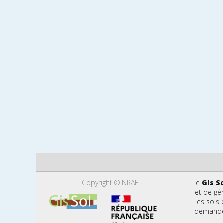
Copyright ©INRAE
Le
Gis S
et de gé
les sols
demandes