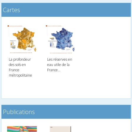
Cartes
La profondeur
Les réserves en
des sols en
eau utile de la
France
France...
métropolitaine
Publications