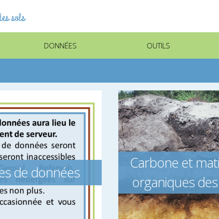
es sols
DONNÉES
OUTILS
Carbone et mat
ses de données
organiques des