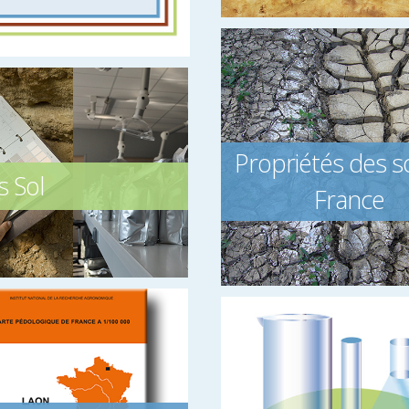
Propriétés des s
s Sol
France