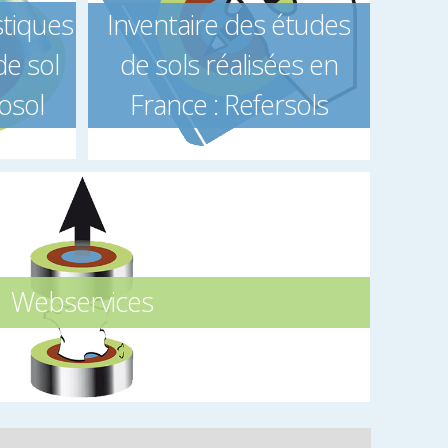
istiques
Inventaire des études
de sol
de sols réalisées en
osol
France : Refersols
Webservices