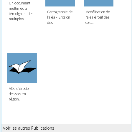
Un document
multimédia
Cartographie de
Modélisation de
témoignant des
l’aléa « Erosion
l’aléa érosif des
multiples...
des...
sols...
Aléa d’érosion
des sols en
région...
Voir les autres Publications