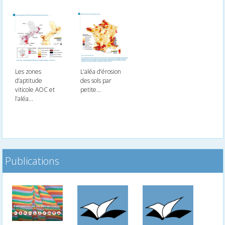
Les zones
L’aléa d’érosion
d’aptitude
des sols par
viticole AOC et
petite...
l’aléa...
Publications