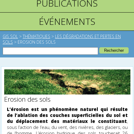
PUBLICATIONS
ÉVÉNEMENTS
GIS SOL
>
THÉMATIQUES
>
LES DÉGRADATIONS ET PERTES EN
SOLS
>
EROSION DES SOLS
Erosion des sols
L’érosion est un phénomène naturel qui résulte
de l’ablation des couches superficielles du sol et
du déplacement des matériaux le constituant
,
sous l’action de l’eau, du vent, des rivières, des glaciers, ou
de l’homme. L’érosion hydrique des sols toucherait 26