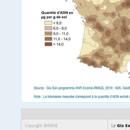
Copyright ©INRAE
Le
Gis So