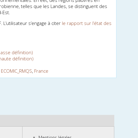
onnementales. En effet, des régions pauvres en
robienne, telles que les Landes, se distinguent des
-Est.
 L’utilisateur s’engage à citer
le rapport sur l’état des
basse définition)
haute définition)
,
ECOMIC_RMQS
,
France
Mentions légales