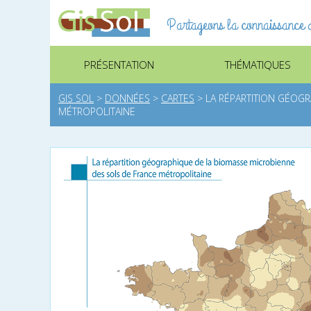
Partageons la connaissance d
PRÉSENTATION
THÉMATIQUES
GIS SOL
>
DONNÉES
>
CARTES
>
LA RÉPARTITION GÉOG
MÉTROPOLITAINE