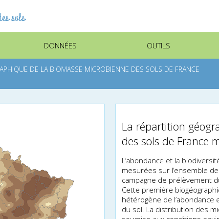
es sols
DONNÉES
OUTILS
RAPHIQUE DE LA BIOMASSE MICROBIENNE DES SOLS DE FRANCE
La répartition géog
des sols de France m
L’abondance et la biodivers
mesurées sur l’ensemble des 
campagne de prélèvement du 
Cette première biogéographi
hétérogène de l’abondance 
du sol. La distribution des m