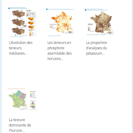
L’évolution des
La proportion
Les teneurs en
teneurs
d’analyses du
phosphore
médianes...
potassium...
assimilable des
horizons...
La texture
dominante de
l’horizon...