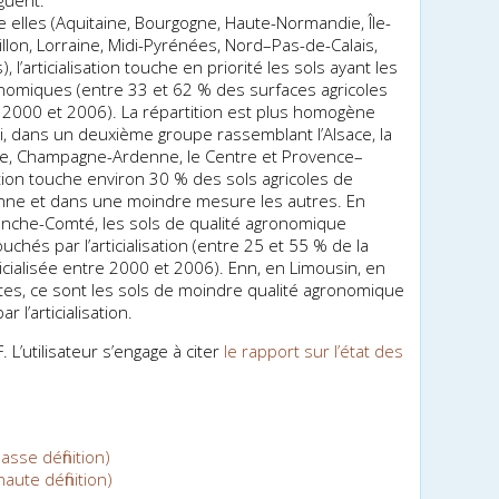
guent.
e elles (Aquitaine, Bourgogne, Haute-Normandie, Île-
lon, Lorraine, Midi-Pyrénées, Nord–Pas-de-Calais,
 l’artificialisation touche en priorité les sols ayant les
onomiques (entre 33 et 62 % des surfaces agricoles
tre 2000 et 2006). La répartition est plus homogène
si, dans un deuxième groupe rassemblant l’Alsace, la
ne, Champagne-Ardenne, le Centre et Provence–
lisation touche environ 30 % des sols agricoles de
nne et dans une moindre mesure les autres. En
anche-Comté, les sols de qualité agronomique
chés par l’artificialisation (entre 25 et 55 % de la
ficialisée entre 2000 et 2006). Enfin, en Limousin, en
tes, ce sont les sols de moindre qualité agronomique
l’artificialisation.
 L’utilisateur s’engage à citer
le rapport sur l’état des
asse définition)
aute définition)