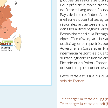
groupes de régions se distin
Pour près de la moitié d’entr
de-France, Languedoc-Roussil
Pays de la Loire, Rhône-Alpes),
meilleures potentialités agr
régionales artificialisées en
dans les autres régions. Ain
Basse-Normandie, la Bretag
Alpes-Côte d’Azur, l’artificia
qualité agronomique très bo
Auvergne, en Corse et en Fr
intermédiaire sont les plus tou
surface agricole régionale arti
Picardie et en Poitou-Charen
qui sont les plus concernés par 
Cette carte est issue du RESF.
sols de France
.
Télécharger la carte en .jpg (b
Télécharger la carte en .pdf (h