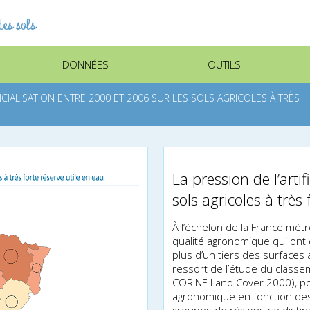
es sols
DONNÉES
OUTILS
FICIALISATION ENTRE 2000 ET 2006 SUR LES SOLS AGRICOLES À TRÈS
La pression de l’arti
sols agricoles à très 
À l’échelon de la France métr
qualité agronomique qui ont é
plus d’un tiers des surfaces ag
ressort de l’étude du classe
CORINE Land Cover 2000), pou
agronomique en fonction des 