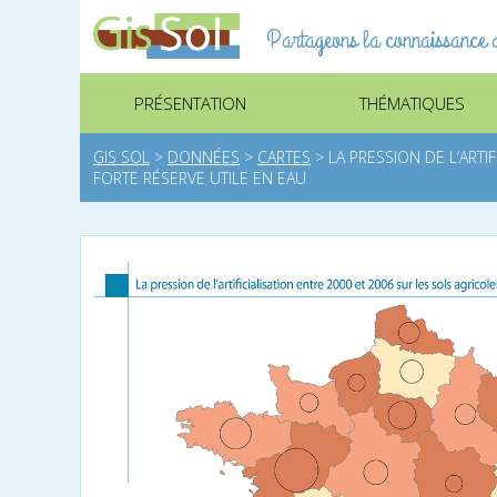
Partageons la connaissance d
PRÉSENTATION
THÉMATIQUES
GIS SOL
>
DONNÉES
>
CARTES
>
LA PRESSION DE L’ARTI
FORTE RÉSERVE UTILE EN EAU