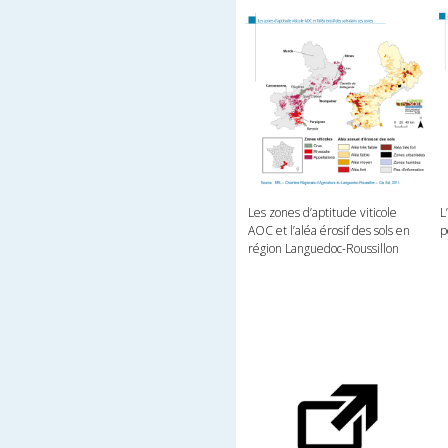
Les zones d’aptitude viticole
L
AOC et l’aléa érosif des sols en
p
région Languedoc-Roussillon