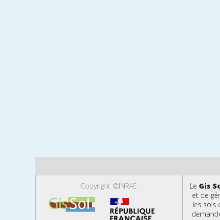
Copyright ©INRAE
Le
Gis S
et de gé
les sols
demandes