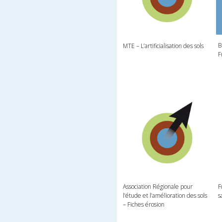
B
MTE – L’artificialisation des sols
F
Association Régionale pour
F
l’étude et l’amélioration des sols
s
– Fiches érosion