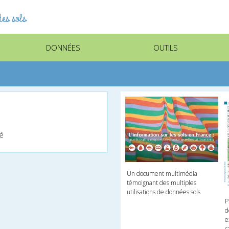
es sols
DONNÉES
OUTILS
lé
Un document multimédia
témoignant des multiples
utilisations de données sols
P
d
e
c