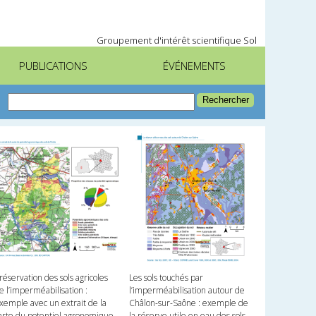
Groupement d'intérêt scientifique Sol
PUBLICATIONS
ÉVÉNEMENTS
réservation des sols agricoles
Les sols touchés par
e l’imperméabilisation :
l’imperméabilisation autour de
xemple avec un extrait de la
Châlon-sur-Saône : exemple de
arte du potentiel agronomique
la réserve utile en eau des sols