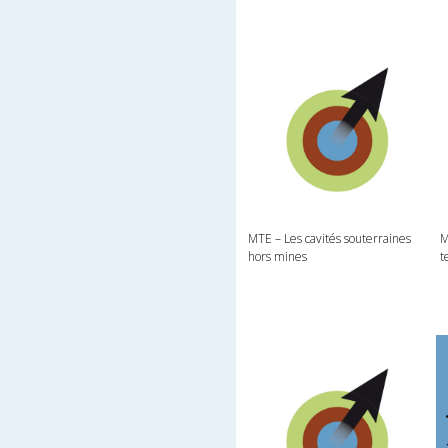
MTE – Les cavités souterraines
M
hors mines
t