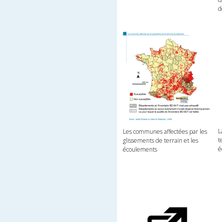
d
L
Les communes affectées par les
t
glissements de terrain et les
é
écoulements