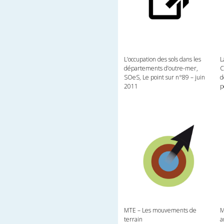
L’occupation des sols dans les
L
départements d’outre-mer,
C
SOeS, Le point sur n°89 – juin
d
2011
p
MTE – Les mouvements de
M
terrain
a