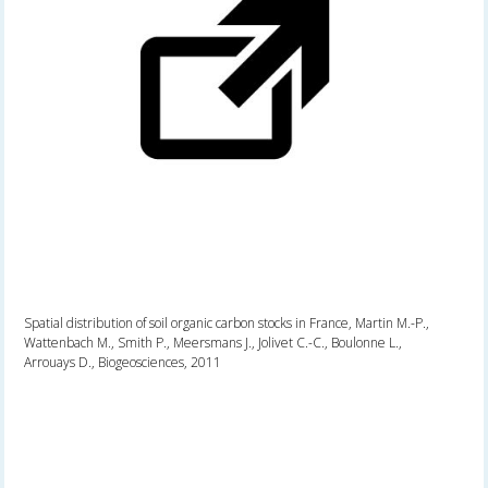
Spatial distribution of soil organic carbon stocks in France, Martin M.-P.,
Wattenbach M., Smith P., Meersmans J., Jolivet C.-C., Boulonne L.,
Arrouays D., Biogeosciences, 2011