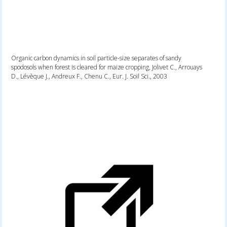
Organic carbon dynamics in soil particle-size separates of sandy
spodosols when forest is cleared for maize cropping, Jolivet C., Arrouays
D., Lévèque J., Andreux F., Chenu C., Eur. J. Soil Sci., 2003