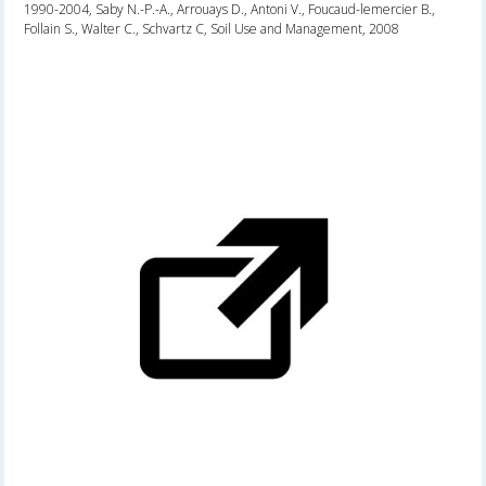
1990-2004, Saby N.-P.-A., Arrouays D., Antoni V., Foucaud-lemercier B.,
Follain S., Walter C., Schvartz C, Soil Use and Management, 2008