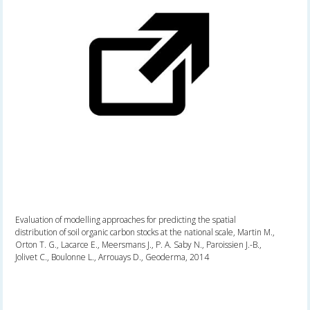
Evaluation of modelling approaches for predicting the spatial
distribution of soil organic carbon stocks at the national scale, Martin M.,
Orton T. G., Lacarce E., Meersmans J., P. A. Saby N., Paroissien J.-B.,
Jolivet C., Boulonne L., Arrouays D., Geoderma, 2014