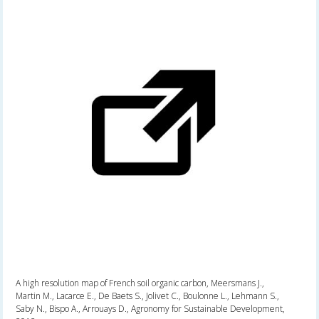
A high resolution map of French soil organic carbon, Meersmans J.,
Martin M., Lacarce E., De Baets S., Jolivet C., Boulonne L., Lehmann S.,
Saby N., Bispo A., Arrouays D., Agronomy for Sustainable Development,