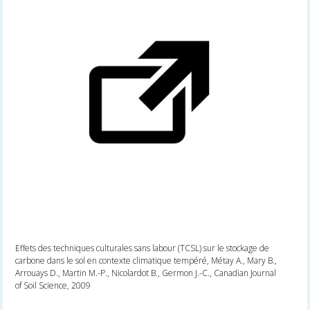
Effets des techniques culturales sans labour (TCSL) sur le stockage de
carbone dans le sol en contexte climatique tempéré, Métay A., Mary B.,
Arrouays D., Martin M.-P., Nicolardot B., Germon J.-C., Canadian Journal
of Soil Science, 2009