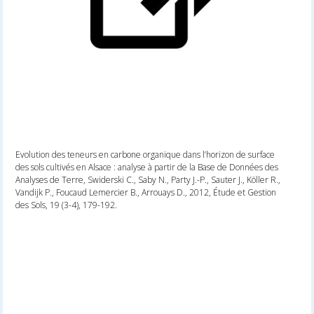
Evolution des teneurs en carbone organique dans l’horizon de surface
des sols cultivés en Alsace : analyse à partir de la Base de Données des
Analyses de Terre, Swiderski C., Saby N., Party J.-P., Sauter J., Köller R.,
Vandijk P., Foucaud Lemercier B., Arrouays D., 2012, Étude et Gestion
des Sols, 19 (3-4), 179-192.