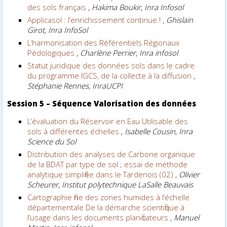
des sols français
,
Hakima Boukir, Inra Infosol
Applicasol : l’enrichissement continue !
,
Ghislain
Girot, Inra InfoSol
L’harmonisation des Référentiels Régionaux
Pédologiques
,
Charlène Perrier, Inra infosol
Statut juridique des données sols dans le cadre
du programme IGCS, de la collecte à la diffusion
,
Stéphanie Rennes, InraUCPI
Session 5 –
Séquence Valorisation des données
L’évaluation du Réservoir en Eau Utilisable des
sols à différentes échelles
,
Isabelle Cousin, Inra
Science du Sol
Distribution des analyses de Carbone organique
de la BDAT par type de sol ; essai de méthode
analytique simplifiée dans le Tardenois (02)
,
Olivier
Scheurer, Institut polytechnique LaSalle Beauvais
Cartographie fine des zones humides à l’échelle
départementale De la démarche scientifique à
l’usage dans les documents planificateurs
,
Manuel