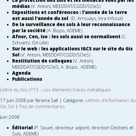
La protection des sols et les menaces vues par les
médias
(V. Antoni, MEEDDAT/CGDD/SOeS)
Expositions et conférences : l’année de la terre
est aussi l’année du sol
(D. Arrouays, Inra Infosol)
De la surveillance des sols à leur reconnaissance
par la société
(A. Bispo, ADEME)
Afnor, Cen, Iso : les sols aussi se normalisent
(C.
Schvartz, ISA Lille)
Sur le web : les applications IGCS sur le site du Gis
Sol
(V. Antoni, MEEDDAT/CGDD/SOeS)
Restitution de colloques
(V. Antoni,
MEEDDAT/CGDD/SOeS, A. Bispo, ADEME)
Agenda
Publications
Lettre du Gis n°15 – Les éléments traces métalliques
17 juin 2008 par Birama Sall | Catégorie:
Lettres d'information du
Gis Sol
|
Pas de commentaires
Juin 2008
Éditorial
(P. Souet, directeur adjoint, direction Déchets et
Sols, ADEME)