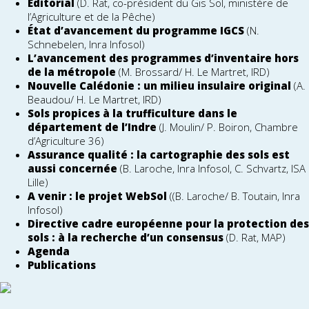
Éditorial
(D. Rat, co-président du Gis Sol, ministère de
l’Agriculture et de la Pêche)
État d’avancement du programme IGCS
(N.
Schnebelen, Inra Infosol)
L’avancement des programmes d’inventaire hors
de la métropole
(M. Brossard/ H. Le Martret, IRD)
Nouvelle Calédonie : un milieu insulaire original
(A.
Beaudou/ H. Le Martret, IRD)
Sols propices à la trufficulture dans le
département de l’Indre
(J. Moulin/ P. Boiron, Chambre
d’Agriculture 36)
Assurance qualité : la cartographie des sols est
aussi concernée
(B. Laroche, Inra Infosol, C. Schvartz, ISA
Lille)
A venir : le projet WebSol
((B. Laroche/ B. Toutain, Inra
Infosol)
Directive cadre européenne pour la protection des
sols : à la recherche d’un consensus
(D. Rat, MAP)
Agenda
Publications