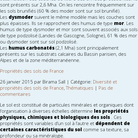
sont présents sur 2,6 Mha. On les rencontre fréquemment sur
les sols brunifiés (60 % des moder sont sur sol brunifié).
Les
dysmoder
suivent le même modèle mais les couches sont
plus épaisses. Ils se rapprochent des humus de type
mor
. Les
humus de type dysmoder et mor sont souvent associés aux sols
de type podzolisé (Landes de Gascogne, Sologne), 61 % des mor
ou dysmoder sont sur sol podzolisé.
Les
humus carbonatés
(2,1 Mha) sont principalement
présents sur les substrats calcaires du Bassin parisien, des
Alpes et de la zone méditerranéenne.
Propriétés des sols de France
26 janvier 2015 par Birama Sall | Catégorie:
Diversité et
propriétés des sols de France
,
Thématiques
|
Pas de
commentaires
Le sol est constitué de particules minérales et organiques dont
l’organisation à diverses échelles détermine
les propriétés
physiques, chimiques et biologiques des sols
. Ces
propriétés sont variables d’un sol à l’autre et
dépendent de
certaines caractéristiques du sol
comme sa texture, sa
profondeur ou sa minéralogie.