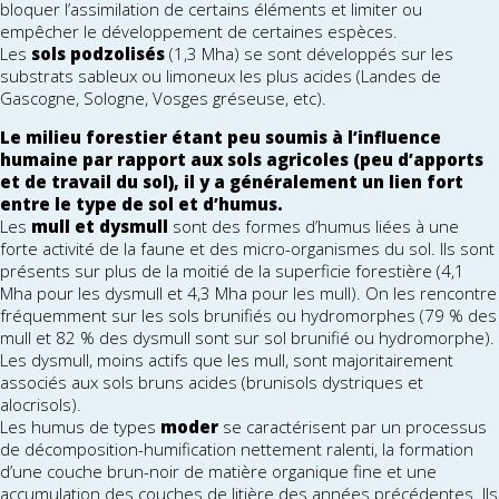
bloquer l’assimilation de certains éléments et limiter ou
empêcher le développement de certaines espèces.
Les
sols podzolisés
(1,3 Mha) se sont développés sur les
substrats sableux ou limoneux les plus acides (Landes de
Gascogne, Sologne, Vosges gréseuse, etc).
Le milieu forestier étant peu soumis à l’influence
humaine par rapport aux sols agricoles (peu d’apports
et de travail du sol), il y a généralement un lien fort
entre le type de sol et d’humus.
Les
mull et dysmull
sont des formes d’humus liées à une
forte activité de la faune et des micro-organismes du sol. Ils sont
présents sur plus de la moitié de la superficie forestière (4,1
Mha pour les dysmull et 4,3 Mha pour les mull). On les rencontre
fréquemment sur les sols brunifiés ou hydromorphes (79 % des
mull et 82 % des dysmull sont sur sol brunifié ou hydromorphe).
Les dysmull, moins actifs que les mull, sont majoritairement
associés aux sols bruns acides (brunisols dystriques et
alocrisols).
Les humus de types
moder
se caractérisent par un processus
de décomposition-humification nettement ralenti, la formation
d’une couche brun-noir de matière organique fine et une
accumulation des couches de litière des années précédentes. Ils