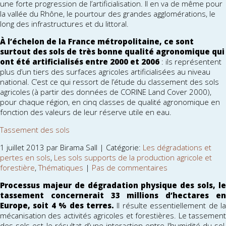
une forte progression de l’artificialisation. Il en va de même pour
la vallée du Rhône, le pourtour des grandes agglomérations, le
long des infrastructures et du littoral.
À l’échelon de la France métropolitaine, ce sont
surtout des sols de très bonne qualité agronomique qui
ont été artificialisés entre 2000 et 2006
: ils représentent
plus d’un tiers des surfaces agricoles artificialisées au niveau
national. C’est ce qui ressort de l’étude du classement des sols
agricoles (à partir des données de CORINE Land Cover 2000),
pour chaque région, en cinq classes de qualité agronomique en
fonction des valeurs de leur réserve utile en eau.
Tassement des sols
1 juillet 2013 par Birama Sall | Catégorie:
Les dégradations et
pertes en sols
,
Les sols supports de la production agricole et
forestière
,
Thématiques
|
Pas de commentaires
Processus majeur de dégradation physique des sols, le
tassement concernerait 33 millions d’hectares en
Europe, soit 4 % des terres.
Il résulte essentiellement de la
mécanisation des activités agricoles et forestières. Le tassement
des sols est le résultat d’une interaction entre l’humidité du sol,