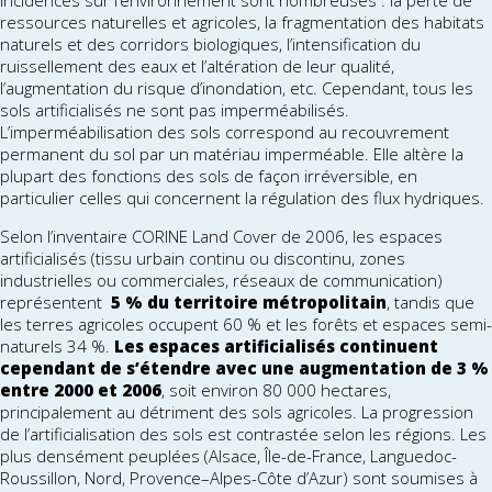
incidences sur l’environnement sont nombreuses : la perte de
ressources naturelles et agricoles, la fragmentation des habitats
naturels et des corridors biologiques, l’intensification du
ruissellement des eaux et l’altération de leur qualité,
l’augmentation du risque d’inondation, etc. Cependant, tous les
sols artificialisés ne sont pas imperméabilisés.
L’imperméabilisation des sols correspond au recouvrement
permanent du sol par un matériau imperméable. Elle altère la
plupart des fonctions des sols de façon irréversible, en
particulier celles qui concernent la régulation des flux hydriques.
Selon l’inventaire CORINE Land Cover de 2006, les espaces
artificialisés (tissu urbain continu ou discontinu, zones
industrielles ou commerciales, réseaux de communication)
représentent
5 % du territoire métropolitain
, tandis que
les terres agricoles occupent 60 % et les forêts et espaces semi-
naturels 34 %.
Les espaces artificialisés continuent
cependant de s’étendre avec une augmentation de 3 %
entre 2000 et 2006
, soit environ 80 000 hectares,
principalement au détriment des sols agricoles. La progression
de l’artificialisation des sols est contrastée selon les régions. Les
plus densément peuplées (Alsace, Île-de-France, Languedoc-
Roussillon, Nord, Provence–Alpes-Côte d’Azur) sont soumises à