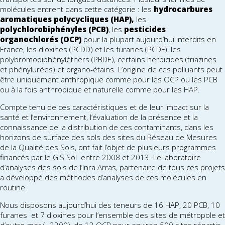
molécules entrent dans cette catégorie : les
hydrocarbures
aromatiques polycycliques (HAP),
les
polychlorobiphényles (PCB)
, les
pesticides
organochlorés (OCP)
pour la plupart aujourd’hui interdits en
France, les dioxines (PCDD) et les furanes (PCDF), les
polybromodiphényléthers (PBDE), certains herbicides (triazines
et phénylurées) et organo-étains. L’origine de ces polluants peut
être uniquement anthropique comme pour les OCP ou les PCB
ou à la fois anthropique et naturelle comme pour les HAP.
Compte tenu de ces caractéristiques et de leur impact sur la
santé et l’environnement, l’évaluation de la présence et la
connaissance de la distribution de ces contaminants, dans les
horizons de surface des sols des sites du Réseau de Mesures
de la Qualité des Sols, ont fait l’objet de plusieurs programmes
financés par le GIS Sol entre 2008 et 2013. Le laboratoire
d’analyses des sols de l’Inra Arras, partenaire de tous ces projets
a développé des méthodes d’analyses de ces molécules en
routine.
Nous disposons aujourd’hui des teneurs de 16 HAP, 20 PCB, 10
furanes et 7 dioxines pour l’ensemble des sites de métropole et