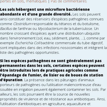
pertes en sols
,
Thématiques
|
Pas de commentaires
Les sols hébergent une microflore bactérienne
abondante et d’une grande diversité.
Les sols peuvent
ainsi constituer des réservoirs d’espèces pathogènes connues
comme
Clostridium
responsable du tétanos et du botulisme,
Bacillus
de l’anthrax ou
Mycobacterium
de la tuberculose. Un
nombre croissant d’espèces ayant une distribution ubiquiste
dans l’environnement (sol, eau, sédiment, plante, …), comme par
exemple
Escherichia Coli
bactérie commensale du tube digestif,
sont impliquées dans des infections nosocomiales et intègrent la
liste des pathogènes opportunistes.
Si les espèces pathogènes ne sont généralement pas
permanentes dans les sols,
certaines espèces peuvent
être introduites lors de pratiques agricoles comme
l’épandage de fumier, de lisier ou de boues de station
d’épuration
. La présence dans les pâturages d’animaux
porteurs de pathogènes ou l’utilisation malencontreuse d’eau
souillée en irrigation peuvent également contaminer les sols. Par
ailleurs, les sols pourraient être la source de nouvelles
propriétés de virulence et de résistance aux antibiotiques. Ainsi,
l’utilisation d’antibiotiques en agriculture, aquaculture et