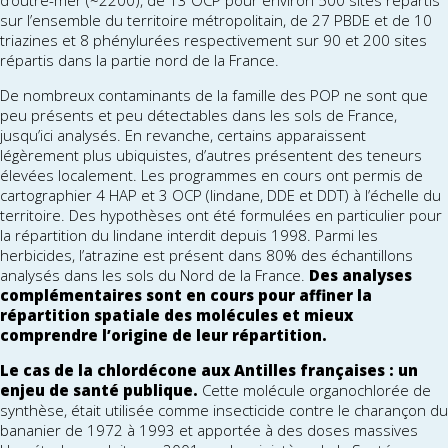
d’outre-mer (~2200), de 13 OCP pour environ 500 sites répartis
sur l’ensemble du territoire métropolitain, de 27 PBDE et de 10
triazines et 8 phénylurées respectivement sur 90 et 200 sites
répartis dans la partie nord de la France.
De nombreux contaminants de la famille des POP ne sont que
peu présents et peu détectables dans les sols de France,
jusqu’ici analysés. En revanche, certains apparaissent
légèrement plus ubiquistes, d’autres présentent des teneurs
élevées localement. Les programmes en cours ont permis de
cartographier 4 HAP et 3 OCP (lindane, DDE et DDT) à l’échelle du
territoire. Des hypothèses ont été formulées en particulier pour
la répartition du lindane interdit depuis 1998. Parmi les
herbicides, l’atrazine est présent dans 80% des échantillons
analysés dans les sols du Nord de la France.
Des analyses
complémentaires sont en cours pour affiner la
répartition spatiale des molécules et mieux
comprendre l’origine de leur répartition.
Le cas de la chlordécone aux Antilles françaises : un
enjeu de santé publique.
Cette molécule organochlorée de
synthèse, était utilisée comme insecticide contre le charançon du
bananier de 1972 à 1993 et apportée à des doses massives