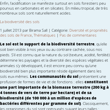
Enfin, l’acidification se manifeste surtout en sols forestiers peu
pourvus en carbonates et en silicates. En milieu tropical, de très
nombreux sols sont naturellement acides.
La biodiversité des sols
1 juillet 2013 par Birama Sall | Catégorie:
Diversité et propriétés
des sols de France
,
Thématiques
|
Pas de commentaires
Le sol est le support de la biodiversité terrestre
, qu’elle
soit bien visible à nos yeux ou au contraire cachée, sous nos
pieds. S’il est connu que la nature du sol (texture, acidité, fertilité)
détermine les paysages et la diversité des espèces végétales et
animales s’y développant, il est encore peu connu qu’une
biodiversité bien plus importante réside également dans les
sols eux-mêmes.
Les communautés du sol
présentent une
profusion de formes de vie et de fonctions : elles
constituent
une part importante de la biomasse terrestre (200 kg à
4 tonnes de vers de terre par hectare) et de sa
biodiversité (de 100 000 à un million d’espèces de
bactéries différentes par gramme de sol)
. Classiquement,
les organismes du sol sont regroupés suivant leurs tailles :