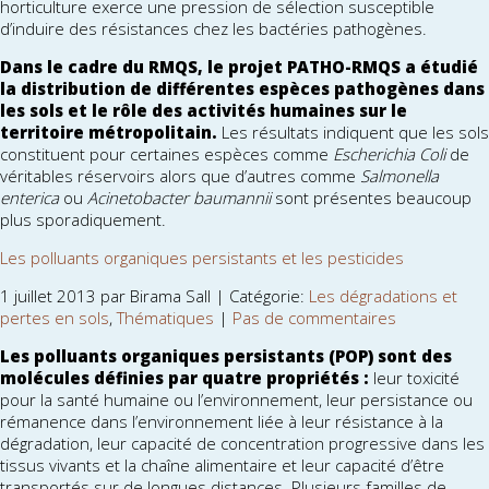
horticulture exerce une pression de sélection susceptible
d’induire des résistances chez les bactéries pathogènes.
Dans le cadre du RMQS,
le projet PATHO-RMQS a étudié
la distribution de différentes espèces pathogènes dans
les sols
et le rôle des activités humaines sur le
territoire métropolitain.
Les résultats indiquent que les sols
constituent pour certaines espèces comme
Escherichia Coli
de
véritables réservoirs alors que d’autres comme
Salmonella
enterica
ou
Acinetobacter baumannii
sont présentes beaucoup
plus sporadiquement.
Les polluants organiques persistants et les pesticides
1 juillet 2013 par Birama Sall | Catégorie:
Les dégradations et
pertes en sols
,
Thématiques
|
Pas de commentaires
Les polluants organiques persistants (POP) sont des
molécules définies par quatre propriétés :
leur toxicité
pour la santé humaine ou l’environnement, leur persistance ou
rémanence dans l’environnement liée à leur résistance à la
dégradation, leur capacité de concentration progressive dans les
tissus vivants et la chaîne alimentaire et leur capacité d’être
transportés sur de longues distances. Plusieurs familles de