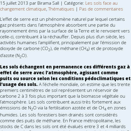
15 juillet 2013 par Birama Sall | Catégorie:
Les sols face au
changement climatique
,
Thématiques
|
Pas de commentaires
L’effet de serre est un phénomène naturel par lequel certains
gaz présents dans l’atmosphère absorbent une partie du
rayonnement émis par la surface de la Terre et le renvoient vers
celle-ci, contribuant à la réchauffer. Depuis plus d’un siècle, les
activités humaines l’amplifient, principalement par l’émission de
dioxyde de carbone (CO
), de méthane (CH
) et de protoxyde
2
4
d’azote (N
O).
2
Les sols échangent en permanence ces différents gaz à
effet de serre avec l’atmosphère, agissant comme
puits ou source selon les conditions pédoclimatiques et
l’usage des sols.
A l’échelle mondiale, on estime que les trente
premiers centimètres de sol représentent un réservoir de
carbone 2 à 3 fois plus important que la biomasse végétale ou
l’atmosphère. Les sols contribuent aussi très fortement aux
émissions de N
O via la fertilisation azotée et de CH
en zones
2
4
humides. Les sols forestiers bien drainés sont considérés
comme des puits de méthane. En France métropolitaine, les
stocks de C dans les sols ont été évalués entre 3 et 4 milliards