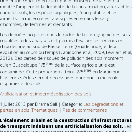
Une étude conduite en 2001 par le ministère de la Santé a
montré l’ampleur et la durabilité de la contamination, affectant les
eaux, les sols, les espèces aquatiques, l’eau potable et les
aliments. La molécule est aussi présente dans le sang
d’hommes, de femmes et d’enfants.
Les données acquises dans le cadre de la cartographie des sols
couplées à des analyses ont permis d’évaluer les teneurs en
chlordécone au sud de Basse–Terre (Guadeloupe) et leur
évolution au cours du temps (Cabidoche et al, 2009, Levillain et al,
2012). Des cartes de risques de pollution des sols montrent
ème
qu’en Guadeloupe 1/5
de la surface agricole utile est
ème
contaminée. Cette proportion atteint 2/5
en Martinique.
Plusieurs siècles seront nécessaires pour que la molécule
disparaisse des sols.
Artificialisation et imperméabilisation des sols
1 juillet 2013 par Birama Sall | Catégorie:
Les dégradations et
pertes en sols
,
Thématiques
|
Pas de commentaires
L’étalement urbain et la construction d’infrastructures
de transport induisent une artificialisation des sols.
Les