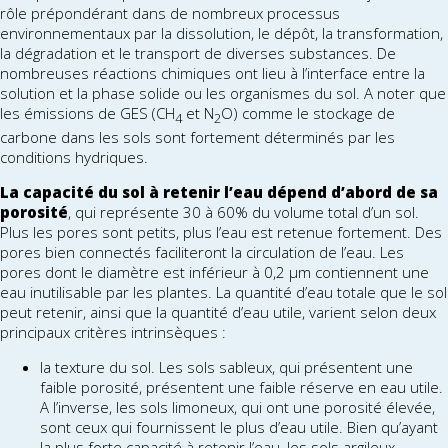
rôle prépondérant dans de nombreux processus
environnementaux par la dissolution, le dépôt, la transformation,
la dégradation et le transport de diverses substances. De
nombreuses réactions chimiques ont lieu à l’interface entre la
solution et la phase solide ou les organismes du sol. A noter que
les émissions de GES (CH
et N
O) comme le stockage de
4
2
carbone dans les sols sont fortement déterminés par les
conditions hydriques.
La capacité du sol à retenir l’eau dépend d’abord de sa
porosité
, qui représente 30 à 60% du volume total d’un sol.
Plus les pores sont petits, plus l’eau est retenue fortement. Des
pores bien connectés faciliteront la circulation de l’eau. Les
pores dont le diamètre est inférieur à 0,2 μm contiennent une
eau inutilisable par les plantes. La quantité d’eau totale que le sol
peut retenir, ainsi que la quantité d’eau utile, varient selon deux
principaux critères intrinsèques :
la texture du sol. Les sols sableux, qui présentent une
faible porosité, présentent une faible réserve en eau utile.
A l’inverse, les sols limoneux, qui ont une porosité élevée,
sont ceux qui fournissent le plus d’eau utile. Bien qu’ayant
la plus forte capacité à retenir l’eau, les sols argileux