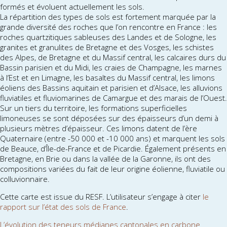
formés et évoluent actuellement les sols.
La répartition des types de sols est fortement marquée par la
grande diversité des roches que l’on rencontre en France : les
roches quartzitiques sableuses des Landes et de Sologne, les
granites et granulites de Bretagne et des Vosges, les schistes
des Alpes, de Bretagne et du Massif central, les calcaires durs du
Bassin parisien et du Midi, les craies de Champagne, les marnes
à l’Est et en Limagne, les basaltes du Massif central, les limons
éoliens des Bassins aquitain et parisien et d’Alsace, les alluvions
fluviatiles et fluviomarines de Camargue et des marais de l’Ouest.
Sur un tiers du territoire, les formations superficielles
limoneuses se sont déposées sur des épaisseurs d’un demi à
plusieurs mètres d’épaisseur. Ces limons datent de l’ère
Quaternaire (entre -50 000 et -10 000 ans) et marquent les sols
de Beauce, d’Île-de-France et de Picardie. Également présents en
Bretagne, en Brie ou dans la vallée de la Garonne, ils ont des
compositions variées du fait de leur origine éolienne, fluviatile ou
colluvionnaire.
Cette carte est issue du RESF. L’utilisateur s’engage à citer
le
rapport sur l’état des sols de France
.
L’évolution des teneurs médianes cantonales en carbone