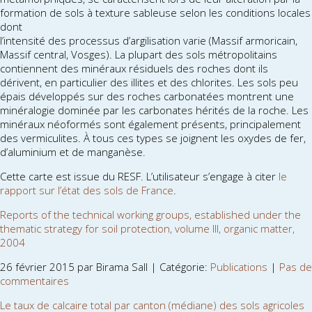
formation de sols à texture sableuse selon les conditions locales
dont
l’intensité des processus d’argilisation varie (Massif armoricain,
Massif central, Vosges). La plupart des sols métropolitains
contiennent des minéraux résiduels des roches dont ils
dérivent, en particulier des illites et des chlorites. Les sols peu
épais développés sur des roches carbonatées montrent une
minéralogie dominée par les carbonates hérités de la roche. Les
minéraux néoformés sont également présents, principalement
des vermiculites. À tous ces types se joignent les oxydes de fer,
d’aluminium et de manganèse.
Cette carte est issue du RESF. L’utilisateur s’engage à citer
le
rapport sur l’état des sols de France
.
Reports of the technical working groups, established under the
thematic strategy for soil protection, volume III, organic matter,
2004
26 février 2015 par Birama Sall | Catégorie:
Publications
|
Pas de
commentaires
Le taux de calcaire total par canton (médiane) des sols agricoles